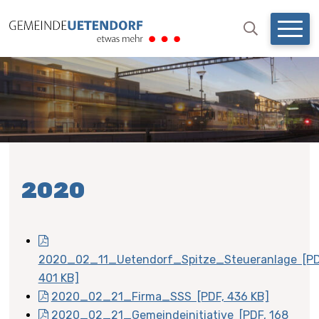
NAVIGIEREN IN UETENDO
Schnellnavigation
Mobil
Suchbegri
Suche starten
2020
2020_02_11_Uetendorf_Spitze_Steueranlage [PD
401 KB]
2020_02_21_Firma_SSS [PDF, 436 KB]
2020_02_21_Gemeindeinitiative [PDF, 168