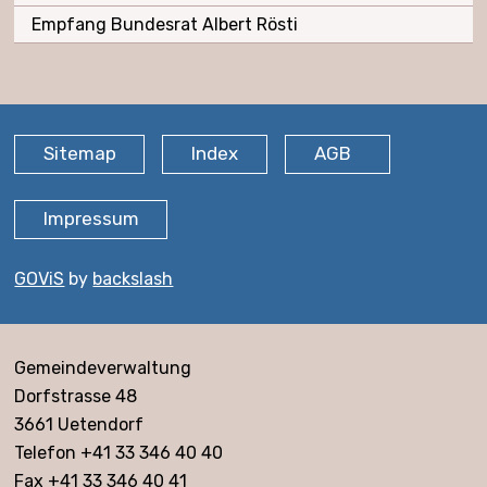
Empfang Bundesrat Albert Rösti
FOOTER
Sitemap
Index
AGB
Impressum
GOViS
by
backslash
Adresse
Gemeindeverwaltung
Dorfstrasse 48
3661 Uetendorf
Telefon +41 33 346 40 40
Fax +41 33 346 40 41