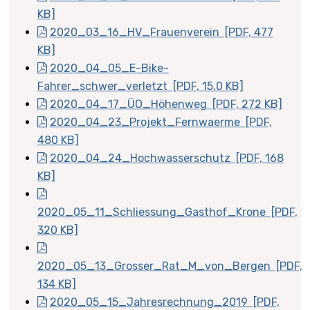
KB]
2020_03_16_HV_Frauenverein [PDF, 477
KB]
2020_04_05_E-Bike-
Fahrer_schwer_verletzt [PDF, 15.0 KB]
2020_04_17_ÜO_Höhenweg [PDF, 272 KB]
2020_04_23_Projekt_Fernwaerme [PDF,
480 KB]
2020_04_24_Hochwasserschutz [PDF, 168
KB]
2020_05_11_Schliessung_Gasthof_Krone [PDF,
320 KB]
2020_05_13_Grosser_Rat_M_von_Bergen [PDF,
134 KB]
2020_05_15_Jahresrechnung_2019 [PDF,