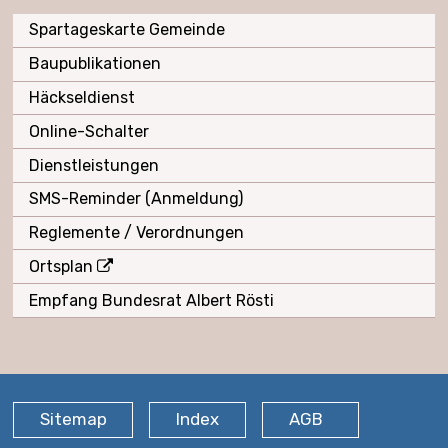
Spartageskarte Gemeinde
Baupublikationen
Häckseldienst
Online-Schalter
Dienstleistungen
SMS-Reminder (Anmeldung)
Reglemente / Verordnungen
Ortsplan
Empfang Bundesrat Albert Rösti
FOOTER
Sitemap
Index
AGB