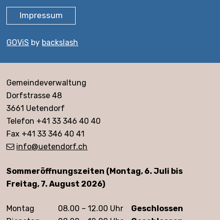
Impressum
GOViS
by
backslash
Adresse
Gemeindeverwaltung
Dorfstrasse 48
3661 Uetendorf
Telefon +41 33 346 40 40
Fax +41 33 346 40 41
info
@uetendorf.ch
Öffnungszeiten
Sommeröffnungszeiten (Montag, 6. Juli bis
Freitag, 7. August 2026)
Montag
08.00 – 12.00 Uhr
Geschlossen