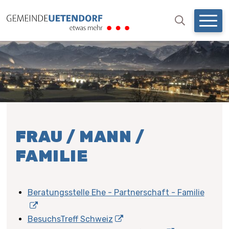
NAVIGIEREN IN UETENDO
Schnellnavigation
Mobil
Suchbegri
Suche starten
FRAU / MANN /
FAMILIE
Beratungsstelle Ehe - Partnerschaft - Familie
BesuchsTreff Schweiz