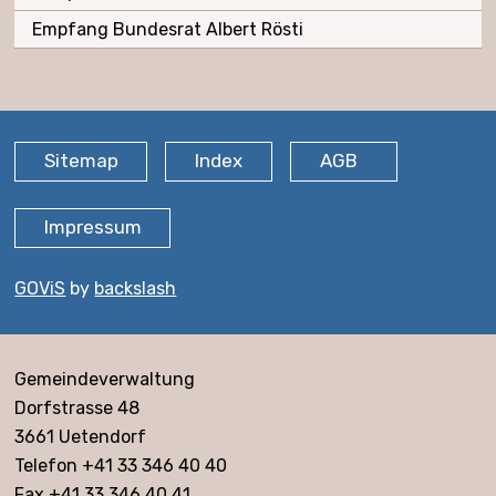
Empfang Bundesrat Albert Rösti
FOOTER
Sitemap
Index
AGB
Impressum
GOViS
by
backslash
Adresse
Gemeindeverwaltung
Dorfstrasse 48
3661 Uetendorf
Telefon +41 33 346 40 40
Fax +41 33 346 40 41