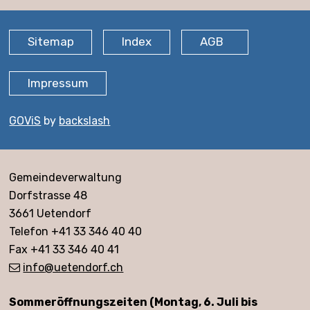
FOOTER
Sitemap
Index
AGB
Impressum
GOViS
by
backslash
Adresse
Gemeindeverwaltung
Dorfstrasse 48
3661 Uetendorf
Telefon +41 33 346 40 40
Fax +41 33 346 40 41
info
@uetendorf.ch
Öffnungszeiten
Sommeröffnungszeiten (Montag, 6. Juli bis