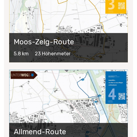
Moos-Zelg-Route
5.8 km
23 Höhenmeter
mehr
Allmend-Route