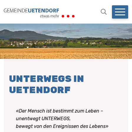
NAVIGIEREN IN UETENDO
Schnellnavigation
Mobil
Suchbegri
Suche starten
UNTERWEGS IN
UETENDORF
«Der Mensch ist bestimmt zum Leben –
unentwegt UNTERWEGS,
bewegt von den Ereignissen des Lebens»