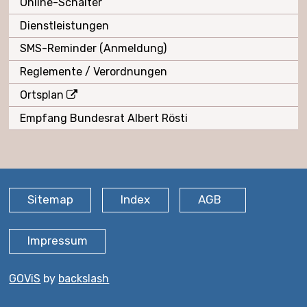
Online-Schalter
Dienstleistungen
SMS-Reminder (Anmeldung)
Reglemente / Verordnungen
Ortsplan
Empfang Bundesrat Albert Rösti
FOOTER
Sitemap
Index
AGB
Impressum
GOViS
by
backslash