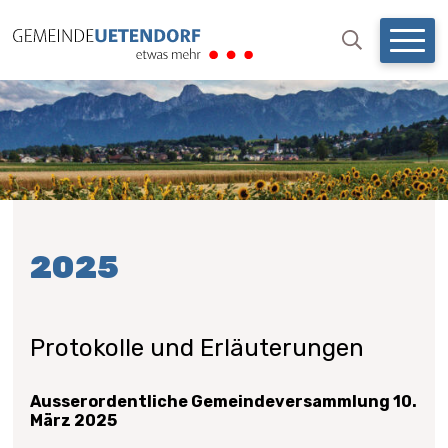
NAVIGIEREN IN UETENDO
Schnellnavigation
Mobil
Suchbegri
Suche starten
2025
Protokolle und Erläuterungen
Ausserordentliche Gemeindeversammlung 10.
März 2025