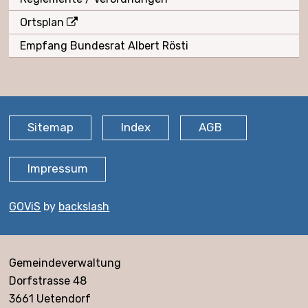
Ortsplan
Empfang Bundesrat Albert Rösti
FOOTER
Sitemap
Index
AGB
Impressum
GOViS
by
backslash
Adresse
Gemeindeverwaltung
Dorfstrasse 48
3661 Uetendorf