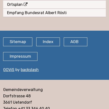
Ortsplan
Empfang Bundesrat Albert Rösti
FOOTER
Sitemap
Index
AGB
Impressum
GOViS
by
backslash
Adresse
Gemeindeverwaltung
Dorfstrasse 48
3661 Uetendorf
Telefon +41 33 346 40 40