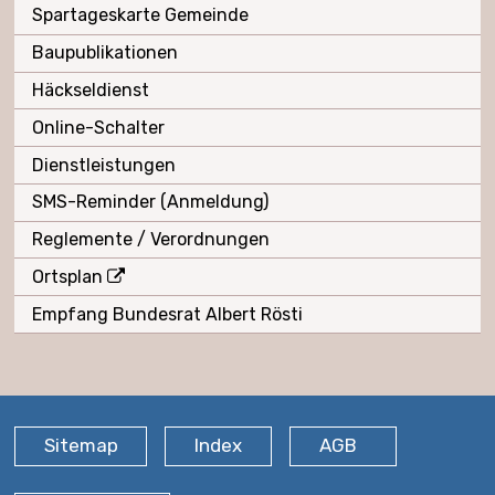
Spartageskarte Gemeinde
Baupublikationen
Häckseldienst
Online-Schalter
Dienstleistungen
SMS-Reminder (Anmeldung)
Reglemente / Verordnungen
Ortsplan
Empfang Bundesrat Albert Rösti
FOOTER
Sitemap
Index
AGB