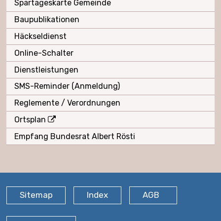
Spartageskarte Gemeinde
Baupublikationen
Häckseldienst
Online-Schalter
Dienstleistungen
SMS-Reminder (Anmeldung)
Reglemente / Verordnungen
Ortsplan
Empfang Bundesrat Albert Rösti
FOOTER
Sitemap
Index
AGB