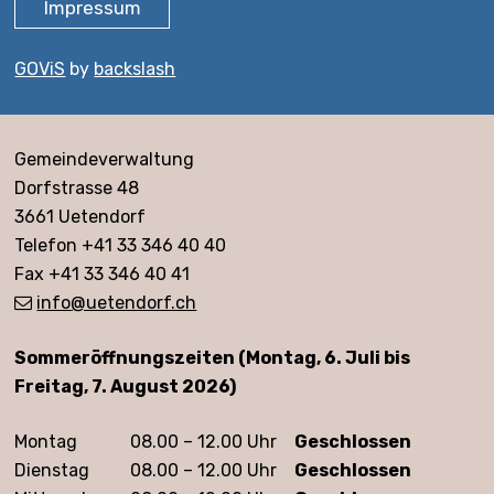
Impressum
GOViS
by
backslash
Adresse
Gemeindeverwaltung
Dorfstrasse 48
3661 Uetendorf
Telefon +41 33 346 40 40
Fax +41 33 346 40 41
info
@uetendorf.ch
Öffnungszeiten
Sommeröffnungszeiten (Montag, 6. Juli bis
Freitag, 7. August 2026)
Montag
08.00 – 12.00 Uhr
Geschlossen
Dienstag
08.00 – 12.00 Uhr
Geschlossen