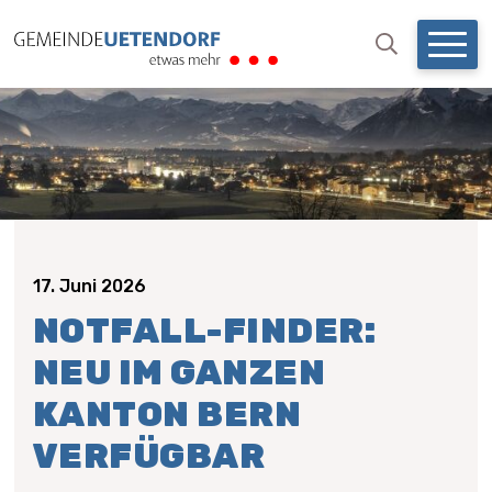
NAVIGIEREN IN UETENDO
Schnellnavigation
Mobil
Suchbegri
Suche starten
17. Juni 2026
NOTFALL-FINDER:
NEU IM GANZEN
KANTON BERN
VERFÜGBAR