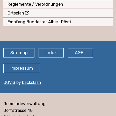
Reglemente / Verordnungen
Ortsplan
Empfang Bundesrat Albert Rösti
FOOTER
Sitemap
Index
AGB
Impressum
GOViS
by
backslash
Adresse
Gemeindeverwaltung
Dorfstrasse 48